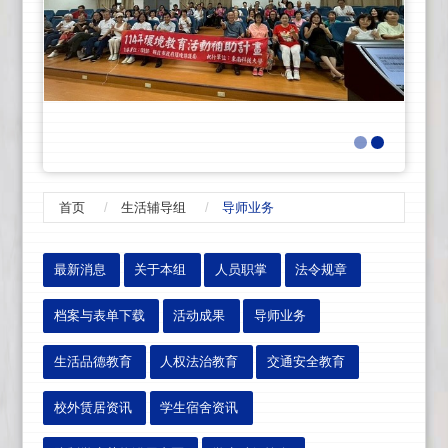
首页
生活辅导组
导师业务
:::
最新消息
关于本组
人员职掌
法令规章
档案与表单下载
活动成果
导师业务
生活品德教育
人权法治教育
交通安全教育
校外赁居资讯
学生宿舍资讯