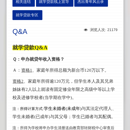
相关连结
就学贷款线上宣导
杰出青年风云录
就学贷款专区
Q&A
浏览人次:
21179
就学贷款Q&A
Ｑ：申办就贷年收入资格？
Ａ：
资格1
、家庭年所得总额为新台币120万以下。
资格2
、家庭年所得逾120万元，但学生本人及其兄弟
姊妹有2人以上就读有固定修业年限之高级中等以上学
校及进修学校者(当学期在学中)。
学生未婚者(未成年)
与其法定代理人、
注
：所得计算方式:
学生未婚者(已成年)与其父母；学生已婚者与其配偶。
注
：
所得为学校将申办学生清册送由教育部转财税中心审查后