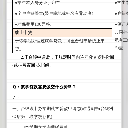
●学生本人身分证、印章
●学生
●全户户籍誊本(
限户籍地或姓名有异动者)
●户籍
●对保费用100
元整。
●保证人
共同担
线上申贷
觅有工
于该学程办理过就学贷款，可至台银申请线上申
印章
贷。
2.
于台银申请后，于规定时间内连同缴交资料缴回
(或挂号寄回)课指组
。
Ｑ：就学贷款需要缴交什么资料？
Ａ：
一、台银该申办学期就学贷款申请/拨款通知书(台银对
保后第二联学校存执)
二、
申办学期之学杂费缴费单