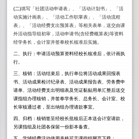
(
二)
填写「社团活动申请表」、「活动计划书」、「活
动实施计画表」、「活动工作职掌表」、「活动流程
表」、「活动经费支出预算表」等相关表单，送交由课
外活动指导组初审，活动申请书(含经费概算表)等资料
经学务长，会计室并签奉校长核准后实施。
二、执行：申请活动预算资料经校长核准后，依计画执
行。
三、核销：活动结束后，执行单位将活动成果回报表
书、活动成果检讨纪录表、活动成果报告表、劳务费申
请单、活动经费支出明细表及凭证黏贴用单汇整后送交
课指组办理核销，并签奉学务长、总务长、会计室、校
长审核通过者，至出纳组办理请款事宜。
四、归档：核销签呈经校长批核后正本送会计室请款，
另课指组及社团各保留一份影本备查。
五、学辅经费活动使用表格可于课指组网页下载：