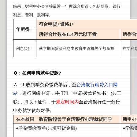
结果，财税中心会查核最近一年度综合所得，包括薪
资、银行
利息、营利、股利等。
符合申贷<
资格1>
年所得
所得合计数在114
万元以下者
所得合
利息负担
就学期间贷款利息由教育主管机关全额负担
在学利
Ｑ：如何申请就学贷款?
Ａ：1.收到学杂费缴费单后，至
台湾银行就贷入口网
站
，进行网络申请，并打印「申请/拨款通知书」(
共三
联)，持以下证件，于
规定时间内
至台湾银行任一分行
申办就学贷款对保。
在本校同一教育阶段曾于台湾银行办理就贷同学
新申办
●学杂费缴费单(
只填可贷金额)
●学杂