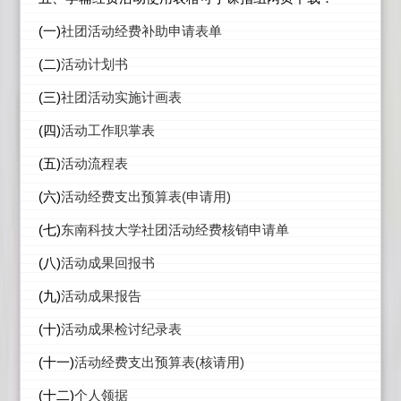
(
一)
社团活动经费补助申请表单
(
二)
活动计划书
(
三)
社团活动实施计画表
(
四)
活动工作职掌表
(
五)
活动流程表
(
六)
活动经费支出预算表(申请用)
(
七)
东南科技大学社团活动经费核销申请单
(
八)
活动成果回报书
(
九)
活动成果报告
(
十)
活动成果检讨纪录表
(
十一)
活动经费支出预算表(核请用)
(
十二)
个人领据