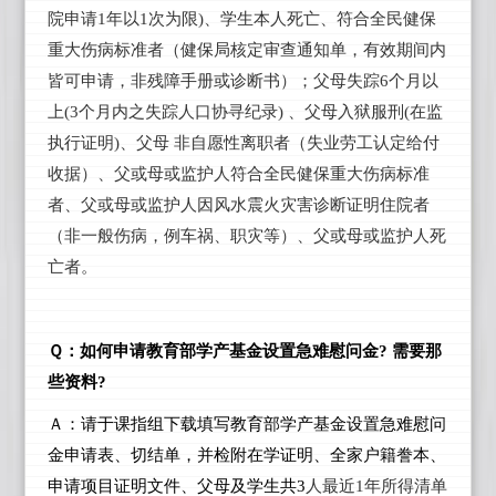
院申请1年以1次为限)、学生本人死亡、符合全民健保
重大伤病标准者（健保局核定审查通知单，有效期间内
皆可申请，非残障手册或诊断书）；父母失踪6个月以
上(3个月内之失踪人口协寻纪录) 、父母入狱服刑(在监
执行证明)、父母 非自愿性离职者（失业劳工认定给付
收据）、父或母或监护人符合全民健保重大伤病标准
者、父或母或监护人因风水震火灾害诊断证明住院者
（非一般伤病，例车祸、职灾等）、父或母或监护人死
亡者。
Ｑ：如何申请教育部学产基金设置急难慰问金? 需要那
些资料?
Ａ：请于课指组下载填写教育部学产基金设置急难慰问
金申请表、切结单，并检附在学证明、全家户籍誊本、
申请项目证明文件、父母及学生共3
人最近1年所得清单