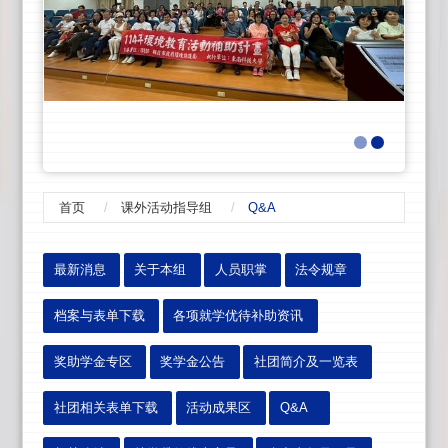
首页
课外活动指导组
Q&A
:::
最新消息
关于本组
人员职掌
法令规章
档案与表单下载
各项就学优待补助资讯
奖助学金专区
奖学金公告
社团简介及一览表
社团相关表单下载
活动成果区
Q&A