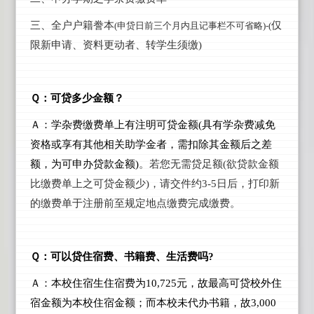
三、
全户户籍誊本
仅
(申贷日前三个月内且记事栏不可省略)-(
限新申请、资料更动者、转学生须缴)
Ｑ：可贷多少金额？
Ａ：学杂费缴费单上有注明可贷金额(具有学杂费减免
资格或享有其他相关助学金者，需扣除其金额后之差
额，为可申办贷款金额)
。若您无需贷足额(欲贷款金额
比缴费单上之可贷金额少)，请交件约3-5日后，打印新
的缴费单于注册前至规定地点缴费完成缴费。
Ｑ：可以贷住宿费、书籍费、生活费吗?
Ａ：本校住宿生住宿费为10,725元，故最高可贷校外住
宿金额为本校住宿金额；而本校未代办书籍，故3,000