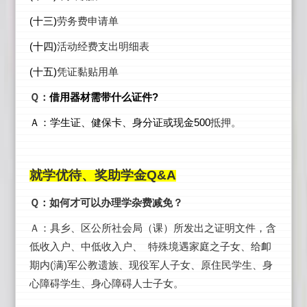
(
十三)
劳务费申请单
(
十四)
活动经费支出明细表
(
十五)
凭证黏贴用单
Ｑ：
借用器材需带什么证件?
Ａ：学生证、健保卡、身分证或现金500
抵押。
就学优待、奖助学金Q&A
Ｑ：如何才可以办理学杂费减免？
Ａ：具乡、区公所社会局（课）所发出之证明文件，含
低收入户、中低收入户、 特殊境遇家庭之子女、给卹
期内(满)军公教遗族、现役军人子女、原住民学生、身
心障碍学生、身心障碍人士子女。