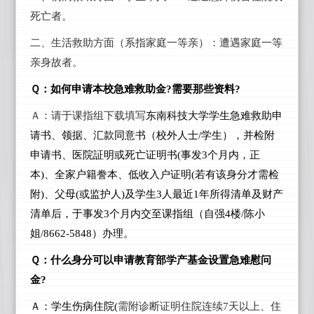
死亡者。
二、生活救助方面（系指家庭一等亲）：遭遇家庭一等
亲身故者。
Ｑ：如何申请本校急难救助金?需要那些资料?
Ａ：请于课指组下载填写
东南科技大学学生急难救助申
请书
、领据、汇款同意书（校外人士/
学生）
，并
检附
申请书、医院証明或死亡证明书(
事发3
个月内，正
本)
、全家户籍誊本、低收入户证明(
若有该身分才需检
附)
、父母(
或监护人)
及学生3
人最近1
年所得清单及财产
清单
后，于事发3
个月内交至课指组（自强4
楼/
陈小
姐/8662-5848
）
办理。
Ｑ：什么身分可以申请教育部学产基金设置急难慰问
金?
Ａ：学生伤病住院(
需附诊断证明住院连续7天以上、住