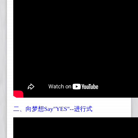
二、
向梦想Say"YES"--进行式