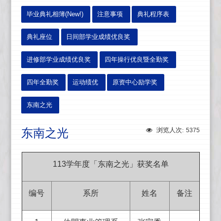
:::
毕业典礼相簿(New!)
注意事项
典礼程序表
典礼座位
日间部学业成绩优良奖
进修部学业成绩优良奖
四年操行优良暨全勤奖
四年全勤奖
运动绩优
原资中心励学奖
东南之光
东南之光
浏览人次:
5375
113学年度「东南之光」获奖名单
编号
系所
姓名
备注