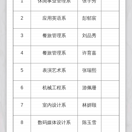
1
休閒事业管理系
张宇秀
2
应用英语系
彭郁宸
3
餐旅管理系
刘品秀
4
餐旅管理系
许育嘉
5
表演艺术系
张瑞熙
6
机械工程系
游佩珊
7
室内设计系
林妍颐
8
数码媒体设计系
陈玉雪