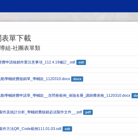
關表單下載
導組-社團表單類
申請核銷作業注意事項_112.4.19修訂_.odt
odt
動學輔經費核銷單_學輔款_1120310.docx
docx
活動學輔經費申請單_學輔款__含問卷範例_保險名冊_講師費表格_1120310.docx
do
單製作及統計分析_學輔經費核銷必須製作文件__.pdf
pdf
作方法QR_Code範例111.01.03.odt
odt