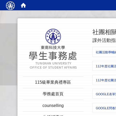
:::
社團相
課外活動指
社團活動學輔經費
112年度社團活
:::
112年度社團
115級畢業典禮專區
學務處首頁
GOOGLE表
counselling
GOOGLE問卷製