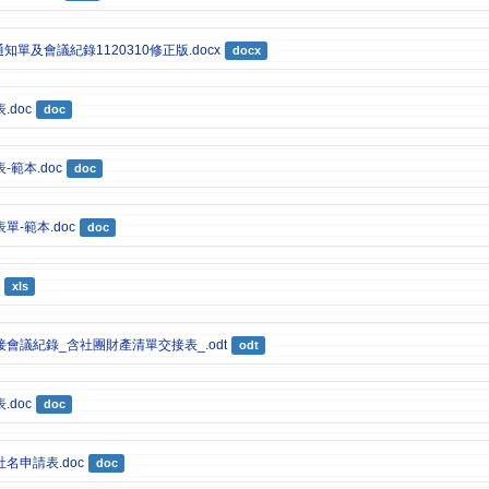
知單及會議紀錄1120310修正版.docx
docx
doc
doc
範本.doc
doc
單-範本.doc
doc
xls
會議紀錄_含社團財產清單交接表_.odt
odt
doc
doc
名申請表.doc
doc