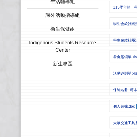
生活輔導組
115學年第一
課外活動指導組
學生會款社團活
衛生保健組
學生會款社團活
Indigenous Students Resource
Center
餐食簽領單.xls
新生專區
活動簽到單.xls
保險名冊_範本_.
個人領據.doc
大眾交通工具差