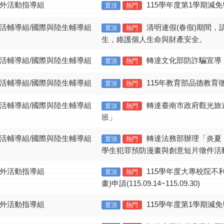
課外活動指導組
115學年度第1學期減免學雜費
置頂
熱門
生活輔導組/國際與陸生輔導組
清明連假(春假)期間
置頂
熱門
生，維護個人生命與財產安全。
生活輔導組/國際與陸生輔導組
轉達文化部防詐騙宣導
置頂
熱門
生活輔導組/國際與陸生輔導組
115年教育部品德教育
置頂
熱門
生活輔導組/國際與陸生輔導組
轉達臺南市政府觀光旅
置頂
熱門
班」
生活輔導組/國際與陸生輔導組
轉達法務部辦理「炎夏
置頂
熱門
學生犯罪預防漫畫與創意短片徵件活
課外活動指導組
115學年度大專校院不
置頂
熱門
畫)申請(115.09.14~115.09.30)
課外活動指導組
115學年度第1學期減免學雜費
置頂
熱門