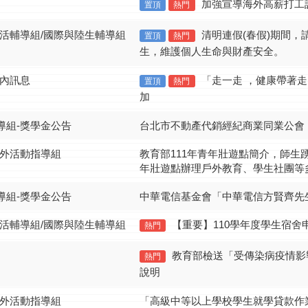
加強宣導海外高薪打工
置頂
熱門
生活輔導組/國際與陸生輔導組
清明連假(春假)期間
置頂
熱門
生，維護個人生命與財產安全。
校內訊息
「走一走 ，健康帶著
置頂
熱門
加
導組-獎學金公告
台北市不動產代銷經紀商業同業公會 
課外活動指導組
教育部111年青年壯遊點簡介，師生
年壯遊點辦理戶外教育、學生社團等
導組-獎學金公告
中華電信基金會「中華電信方賢齊先
生活輔導組/國際與陸生輔導組
【重要】110學年度學生宿舍
熱門
教育部檢送「受傳染病疫情影
熱門
說明
課外活動指導組
「高級中等以上學校學生就學貸款作業