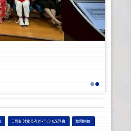
費
日間部與校長有約-同心橋座談會
校園頭條