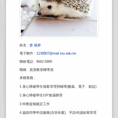
姓名
:
曾 筱婷
電子郵件
:
1130807@mail.tnu.edu.tw
聯絡電話
: 8662-5885
職稱
: 資源教室輔導員
承辦業務
:
1.身心障礙學生個案管理與輔導(數媒、電子、創設)
2.身心障礙學生ISP會議辦理
3.特教提報鑑定工作
4.協助同學申請服務(含宿舍窗)、手語伴讀統籌管理