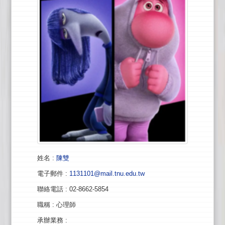
姓名
:
陳雙
電子郵件
:
1131101@mail.tnu.edu.tw
聯絡電話
: 02-8662-5854
職稱
: 心理師
承辦業務
: