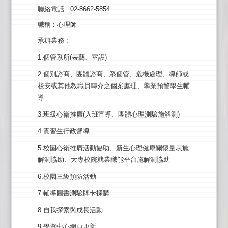
聯絡電話
: 02-8662-5854
職稱
: 心理師
承辦業務
:
1.個管系所(表藝、室設)
2.個別諮商、團體諮商、系個管、危機處理、導師或
校安或其他教職員轉介之個案處理、學業預警學生輔
導
3.班級心衛推廣(入班宣導、團體心理測驗施解測)
4.實習生行政督導
5.校園心衛推廣活動協助、新生心理健康關懷量表施
解測協助、大專校院就業職能平台施解測協助
6.校園三級預防活動
7.輔導圖書測驗牌卡採購
8.自我探索與成長活動
9.學資中心網頁更新