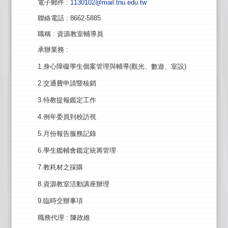
電子郵件
:
1130102@mail.tnu.edu.tw
聯絡電話
: 8662-5885
職稱
: 資源教室輔導員
承辦業務
:
1.身心障礙學生個案管理與輔導(觀光、數遊、室設)
2.交通費申請暨核銷
3.特教提報鑑定工作
4.例年委員到校訪視
5.月份報告服務記錄
6.學生鑑輔會鑑定統籌管理
7.教耗材之採購
8.資源教室活動講座辦理
9.臨時交辦事項
職務代理
: 陳政維