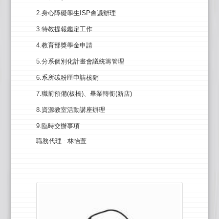
2.身心障礙學生ISP會議辦理
3.特教提報鑑定工作
4.教育部獎學金申請
5.分系個別化計畫會議統籌管理
6.系所碳粉匣申請核銷
7.職前預備(板橋)、畢業轉銜(新店)
8.資源教室活動講座辦理
9.臨時交辦事項
職務代理
: 林怡萱