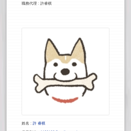
職務代理
: 許睿棋
姓名
:
許 睿棋