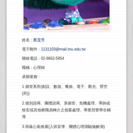
姓名
:
蔡旻芳
電子郵件
:
1131103@mail.tnu.edu.tw
聯絡電話
: 02-8662-5854
職稱
: 心理師
承辦業務
:
1.個管系所(創設、數遊、餐旅、電子、觀光、營空
(所))
2.個別諮商、團體諮商、系個管、危機處理、導師或
校安或其他教職員轉介之個案處理、學業預警學生輔
導
3.班級心衛推廣(入班宣導、團體心理測驗施解測)