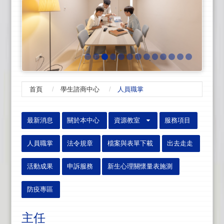
首頁
學生諮商中心
人員職掌
:::
最新消息
關於本中心
資源教室
服務項目
人員職掌
法令規章
檔案與表單下載
出去走走
活動成果
申訴服務
新生心理關懷量表施測
防疫專區
主任