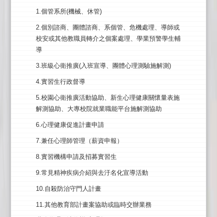
1.個管系所(機械、休管)
2.個別諮商、團體諮商、系個管、危機處理、導師或
校安或其他教職員轉介之個案處理、學業預警學生輔
導
3.班級心衛推廣(入班宣導、團體心理測驗施解測)
4.實習生行政督導
5.校園心衛推廣活動協助、新生心理健康關懷量表施
解測協助、大專校院就業職能平台施解測協助
6.心理健康促進計畫申請
7.兼任心理師管理（薪資申報）
8.實習機構申請及招募實習生
9.常見精神疾病介紹與去汙名化宣導活動
10.自殺防治守門人計畫
11.其他教育部計畫案協助或臨時交辦業務