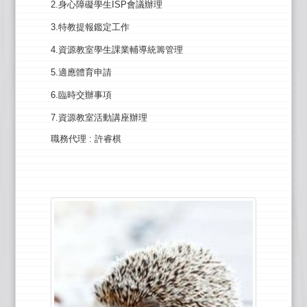
2.身心障礙學生ISP會議辦理
3.特教提報鑑定工作
4.資源教室學生課業輔導統籌管理
5.適應體育申請
6.臨時交辦事項
7.資源教室活動講座辦理
職務代理
: 許睿棋