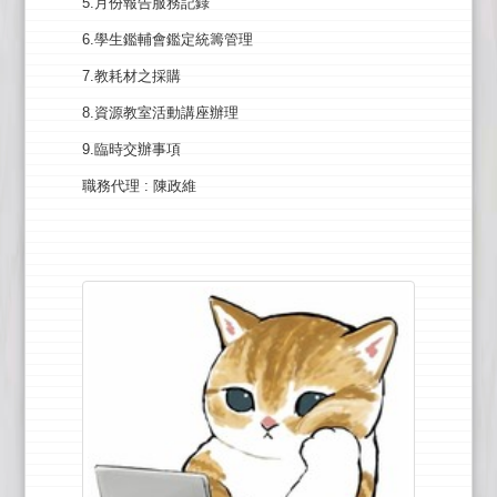
5.月份報告服務記錄
6.學生鑑輔會鑑定統籌管理
7.教耗材之採購
8.資源教室活動講座辦理
9.臨時交辦事項
職務代理
: 陳政維