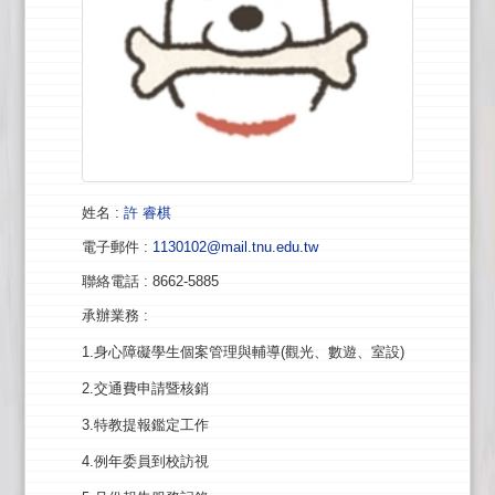
姓名
:
許 睿棋
電子郵件
:
1130102@mail.tnu.edu.tw
聯絡電話
: 8662-5885
承辦業務
:
1.身心障礙學生個案管理與輔導(觀光、數遊、室設)
2.交通費申請暨核銷
3.特教提報鑑定工作
4.例年委員到校訪視