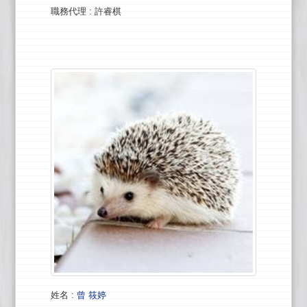
職務代理
: 許睿棋
姓名
:
曾 筱婷