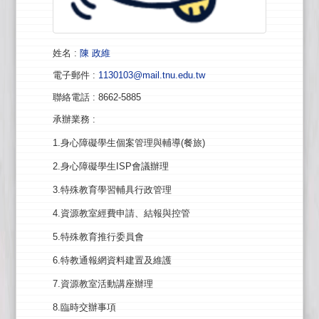
姓名
:
陳 政維
電子郵件
:
1130103@mail.tnu.edu.tw
聯絡電話
: 8662-5885
承辦業務
:
1.身心障礙學生個案管理與輔導(餐旅)
2.身心障礙學生ISP會議辦理
3.特殊教育學習輔具行政管理
4.資源教室經費申請、結報與控管
5.特殊教育推行委員會
6.特教通報網資料建置及維護
7.資源教室活動講座辦理
8.臨時交辦事項