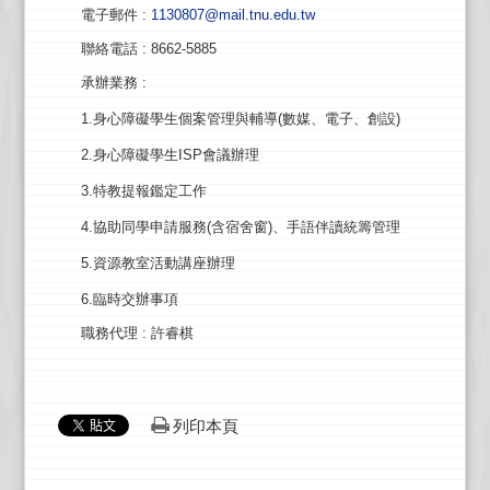
電子郵件
:
1130807@mail.tnu.edu.tw
聯絡電話
: 8662-5885
承辦業務
:
1.身心障礙學生個案管理與輔導(數媒、電子、創設)
2.身心障礙學生ISP會議辦理
3.特教提報鑑定工作
4.協助同學申請服務(含宿舍窗)、手語伴讀統籌管理
5.資源教室活動講座辦理
6.臨時交辦事項
職務代理
: 許睿棋
列印本頁