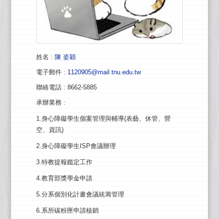
姓名
:
陳 姿穎
電子郵件
:
1120905@mail.tnu.edu.tw
聯絡電話
: 8662-5885
承辦業務
:
1.身心障礙學生個案管理與輔導(表藝、休管、營
空、資訊)
2.身心障礙學生ISP會議辦理
3.特教提報鑑定工作
4.教育部獎學金申請
5.分系個別化計畫會議統籌管理
6.系所碳粉匣申請核銷