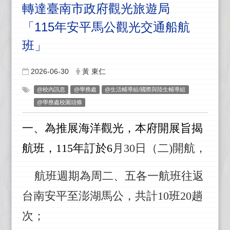
轉達臺南市政府觀光旅遊局
「115年安平馬公觀光交通船航
班」
2026-06-30
黃 東仁
@校內訊息
@學務處
@生活輔導組/國際與陸生輔導組
@學務處校園頭條
一、為推展海洋觀光，本府開展旨揭
航班，115年訂於6
月30
日（二)開航，
航班週期為周二、五各一航班往返
台南安平至澎湖馬公，共計10班20趟
次；