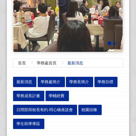
首頁
學務處首頁
最新消息
:::
最新消息
學務處簡介
學務長簡介
學務目標
學務成長計畫
學輔經費
日間部與校長有約-同心橋座談會
校園頭條
學生助學專區