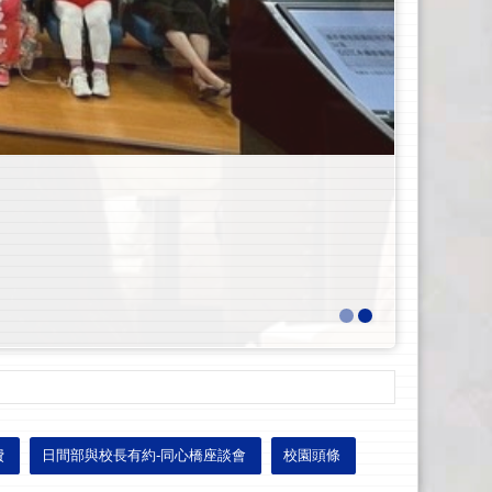
費
日間部與校長有約-同心橋座談會
校園頭條