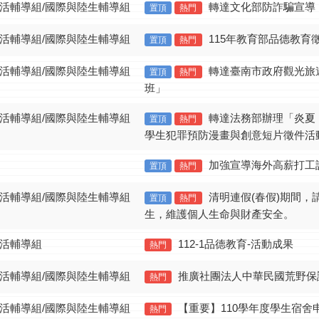
生活輔導組/國際與陸生輔導組
轉達文化部防詐騙宣導
置頂
熱門
生活輔導組/國際與陸生輔導組
115年教育部品德教育
置頂
熱門
生活輔導組/國際與陸生輔導組
轉達臺南市政府觀光旅
置頂
熱門
班」
生活輔導組/國際與陸生輔導組
轉達法務部辦理「炎夏
置頂
熱門
學生犯罪預防漫畫與創意短片徵件活
加強宣導海外高薪打工
置頂
熱門
生活輔導組/國際與陸生輔導組
清明連假(春假)期間
置頂
熱門
生，維護個人生命與財產安全。
生活輔導組
112-1品德教育-活動成果
熱門
生活輔導組/國際與陸生輔導組
推廣社團法人中華民國荒野保
熱門
生活輔導組/國際與陸生輔導組
【重要】110學年度學生宿舍
熱門