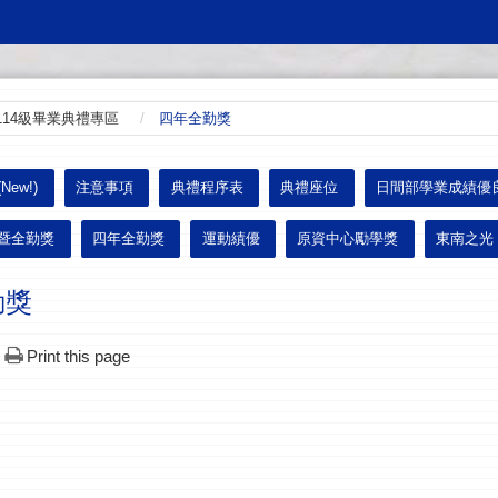
114級畢業典禮專區
四年全勤獎
ew!)
注意事項
典禮程序表
典禮座位
日間部學業成績優
暨全勤獎
四年全勤獎
運動績優
原資中心勵學獎
東南之光
勤獎
Print this page