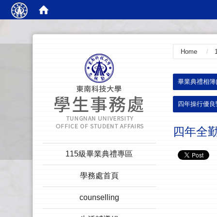
:::
Home
:::
畢業典禮相簿(N
四年操行優良
四年全
:::
115級畢業典禮專區
學務處首頁
counselling